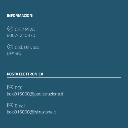
INFORMAZIONI
C.F. / P.IVA
80074210370
Cod. Univoco
UFAI9Q
POSTA ELETTRONICA
PEC
boic816008@pec.istruzione.it
Email
boic816008@istruzione.it