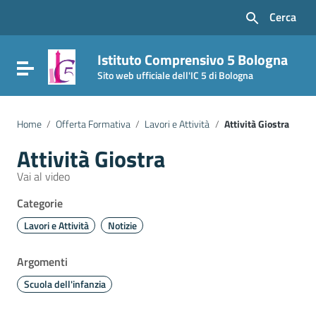
Vai ai contenuti
Cerca
Vai al menu di navigazione
Vai al footer
Istituto Comprensivo 5 Bologna
Attiva / disattiva la navigazione
Sito web ufficiale dell'IC 5 di Bologna
Home
/
Offerta Formativa
/
Lavori e Attività
/
Attività Giostra
Attività Giostra
Vai al video
Categorie
Lavori e Attività
Notizie
Argomenti
Scuola dell'infanzia