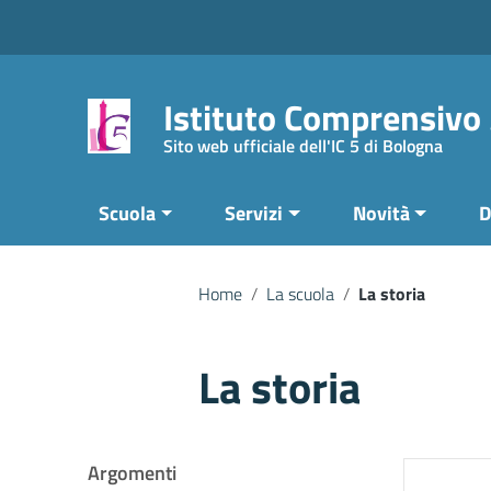
Vai ai contenuti
Vai al menu di navigazione
Vai al footer
Istituto Comprensivo
Sito web ufficiale dell'IC 5 di Bologna
Scuola
Servizi
Novità
D
Home
/
La scuola
/
La storia
La storia
Argomenti