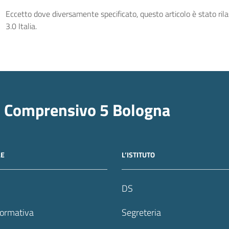
Eccetto dove diversamente specificato, questo articolo è stato ri
3.0 Italia.
o Comprensivo 5 Bologna
LE
L’ISTITUTO
DS
formativa
Segreteria