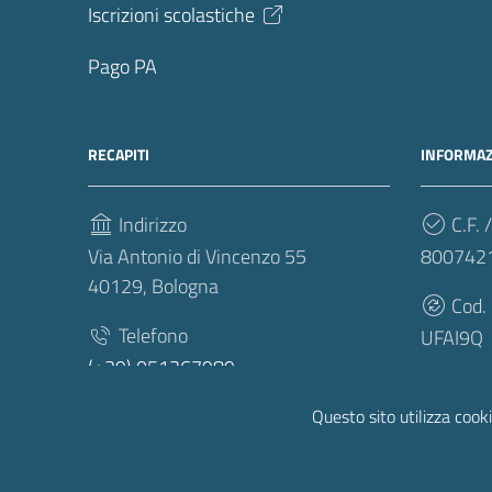
Iscrizioni scolastiche
Pago PA
RECAPITI
INFORMAZ
Indirizzo
C.F. /
Via Antonio di Vincenzo 55
800742
40129, Bologna
Cod.
Telefono
UFAI9Q
(+39) 051367989
Fax
Questo sito utilizza cooki
(+39) 051359474