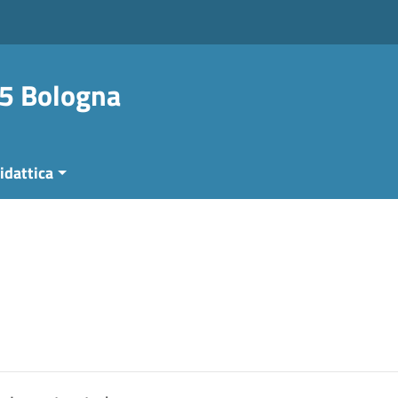
 5 Bologna
idattica