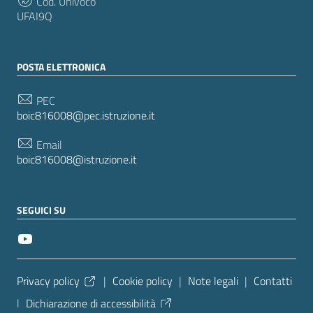
Cod. Univoco
UFAI9Q
POSTA ELETTRONICA
PEC
boic816008@pec.istruzione.it
Email
boic816008@istruzione.it
SEGUICI SU
Sezione Link Utili
Privacy policy
|
Cookie policy
|
Note legali
|
Contatti
|
Dichiarazione di accessibilità