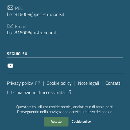
PEC
boic816008@pec.istruzione.it
Email
boic816008@istruzione.it
SEGUICI SU
Sezione Link Utili
Privacy policy
|
Cookie policy
|
Note legali
|
Contatti
|
Dichiarazione di accessibilità
Tema grafico
ItaliaWP2
| Basato sul
Prototipo per siti
Questo sito utilizza cookie tecnici, analytics e di terze parti.
PA di AgID
| Realizzato con
WordPress
da
Proseguendo nella navigazione accetti l’utilizzo dei cookie.
Mediasoft
s
Accetto
Cookie policy