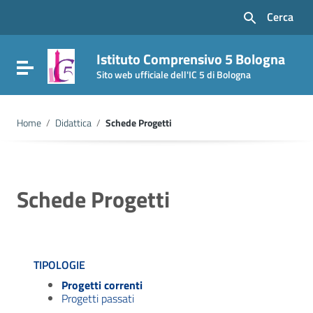
Vai ai contenuti
Cerca
Vai al menu di navigazione
Vai al footer
Istituto Comprensivo 5 Bologna
Attiva / disattiva la navigazione
Sito web ufficiale dell'IC 5 di Bologna
Home
/
Didattica
/
Schede Progetti
Schede Progetti
TIPOLOGIE
Progetti correnti
Progetti passati