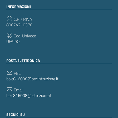
INFORMAZIONI
C.F. / P.IVA
80074210370
Cod. Univoco
UFAI9Q
POSTA ELETTRONICA
PEC
boic816008@pec.istruzione.it
Email
boic816008@istruzione.it
SEGUICI SU