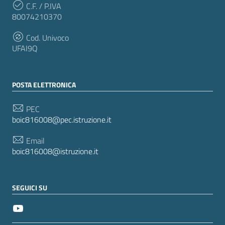
C.F. / P.IVA
80074210370
Cod. Univoco
UFAI9Q
POSTA ELETTRONICA
PEC
boic816008@pec.istruzione.it
Email
boic816008@istruzione.it
SEGUICI SU