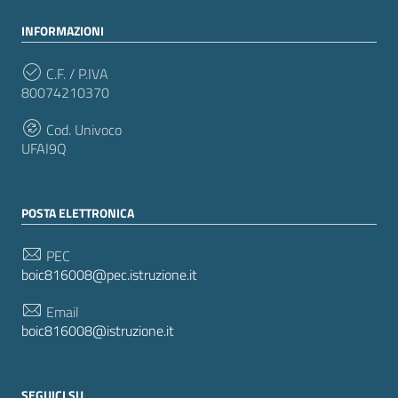
INFORMAZIONI
C.F. / P.IVA
80074210370
Cod. Univoco
UFAI9Q
POSTA ELETTRONICA
PEC
boic816008@pec.istruzione.it
Email
boic816008@istruzione.it
SEGUICI SU