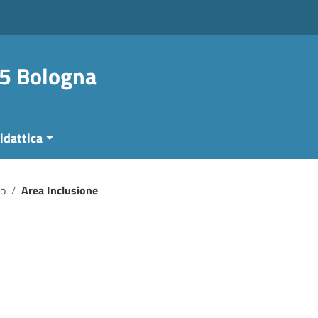
 5 Bologna
idattica
io
/
Area Inclusione