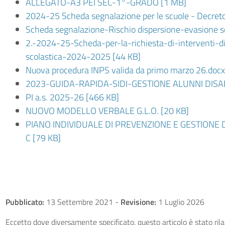
ALLEGATO-A3 PEI SEC-1°-GRADO [1 MB]
2024-25 Scheda segnalazione per le scuole - Decret
Scheda segnalazione-Rischio dispersione-evasione sc
2.-2024-25-Scheda-per-la-richiesta-di-interventi-d
scolastica-2024-2025 [44 KB]
Nuova procedura INPS valida da primo marzo 26.docx
2023-GUIDA-RAPIDA-SIDI-GESTIONE ALUNNI DISAB
PI a.s. 2025-26 [466 KB]
NUOVO MODELLO VERBALE G.L.O. [20 KB]
PIANO INDIVIDUALE DI PREVENZIONE E GESTIONE
C [79 KB]
Pubblicato:
13 Settembre 2021
-
Revisione:
1 Luglio 2026
Eccetto dove diversamente specificato, questo articolo è stato ri