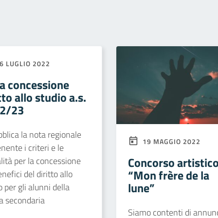
6 LUGLIO 2022
a concessione
tto allo studio a.s.
2/23
bblica la nota regionale
19 MAGGIO 2022
nente i criteri e le
Concorso artistic
ità per la concessione
“Mon frère de la
nefici del diritto allo
lune”
o per gli alunni della
a secondaria
Siamo contenti di annun