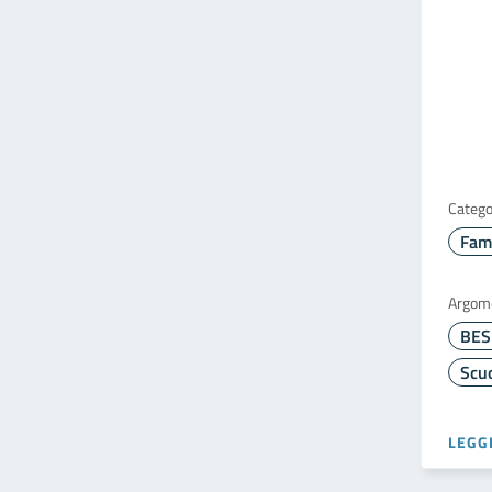
Catego
Fami
Argom
Scuo
LEGGI