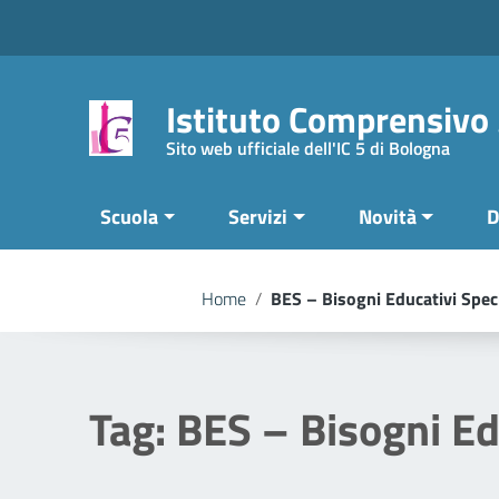
Vai ai contenuti
Vai al menu di navigazione
Vai al footer
Istituto Comprensivo
Sito web ufficiale dell'IC 5 di Bologna
Scuola
Servizi
Novità
D
Home
/
BES – Bisogni Educativi Speci
Tag:
BES – Bisogni Ed