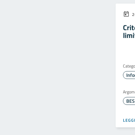
2
Crit
lim
Catego
Info
Argom
LEGGI