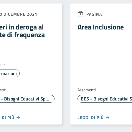
0 DICEMBRE 2021
PAGINA
eri in deroga al
Area Inclusione
ite di frequenza
rie
rmazioni
enti
Argomenti
BES - Bisogni Educativi Speciali
 DI PIÙ
LEGGI DI PIÙ