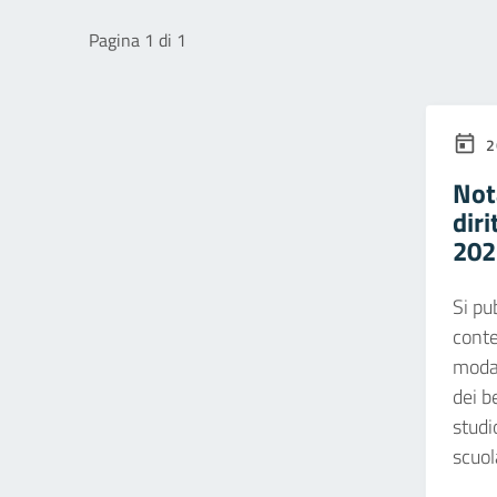
Pagina 1 di 1
2
Not
diri
202
Si pu
conte
modal
dei be
studi
scuol