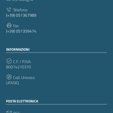
Telefono
(+39) 051367989
Fax
(+39) 051359474
INFORMAZIONI
C.F. / P.IVA
80074210370
Cod. Univoco
UFAI9Q
POSTA ELETTRONICA