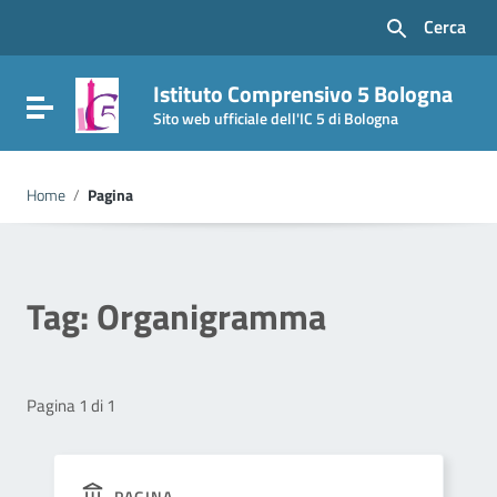
Vai ai contenuti
Cerca
Vai al menu di navigazione
Vai al footer
Istituto Comprensivo 5 Bologna
Attiva / disattiva la navigazione
Sito web ufficiale dell'IC 5 di Bologna
Home
/
Pagina
Tag:
Organigramma
Pagina 1 di 1
PAGINA