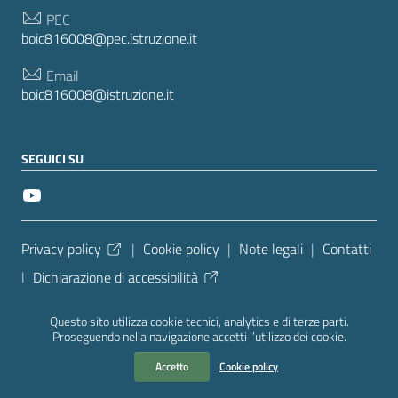
PEC
boic816008@pec.istruzione.it
Email
boic816008@istruzione.it
SEGUICI SU
Sezione Link Utili
Privacy policy
|
Cookie policy
|
Note legali
|
Contatti
|
Dichiarazione di accessibilità
Tema grafico
ItaliaWP2
| Basato sul
Prototipo per siti
Questo sito utilizza cookie tecnici, analytics e di terze parti.
PA di AgID
| Realizzato con
WordPress
da
Proseguendo nella navigazione accetti l’utilizzo dei cookie.
Mediasoft
s
Accetto
Cookie policy