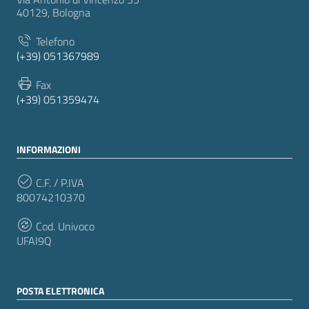
40129, Bologna
Telefono
(+39) 051367989
Fax
(+39) 051359474
INFORMAZIONI
C.F. / P.IVA
80074210370
Cod. Univoco
UFAI9Q
POSTA ELETTRONICA