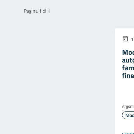
Pagina 1 di 1
1
Mod
aut
fami
fin
Argom
Mod