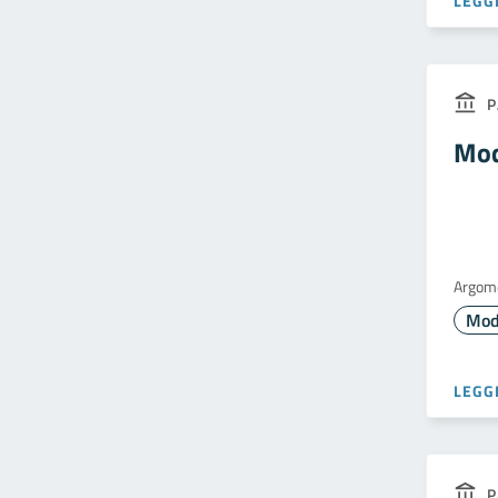
LEGGI
P
Mod
Argom
Mod
LEGGI
P