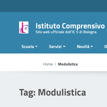
Vai ai contenuti
Vai al menu di navigazione
Vai al footer
Istituto Comprensivo
Sito web ufficiale dell'IC 5 di Bologna
Scuola
Servizi
Novità
D
Home
/
Modulistica
Tag:
Modulistica