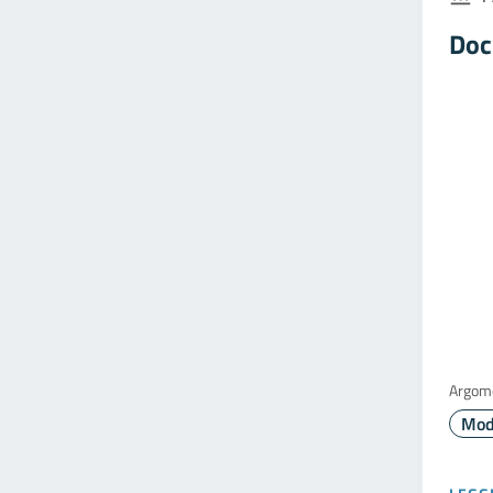
Doc
Argom
Mod