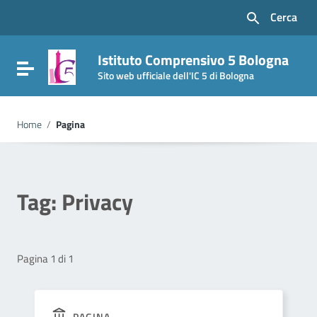
Vai ai contenuti
Cerca
Vai al menu di navigazione
Vai al footer
Istituto Comprensivo 5 Bologna
Attiva / disattiva la navigazione
Sito web ufficiale dell'IC 5 di Bologna
Home
/
Pagina
Tag:
Privacy
Pagina 1 di 1
PAGINA