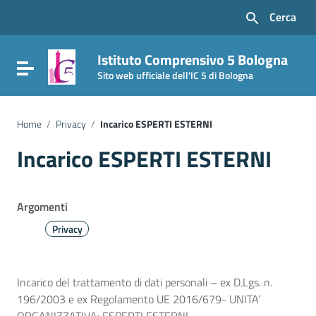
Vai ai contenuti
Cerca
Vai al menu di navigazione
Vai al footer
Istituto Comprensivo 5 Bologna
Attiva / disattiva la navigazione
Sito web ufficiale dell'IC 5 di Bologna
Home
/
Privacy
/
Incarico ESPERTI ESTERNI
Incarico ESPERTI ESTERNI
Argomenti
Privacy
Incarico del trattamento di dati personali – ex D.Lgs. n.
196/2003 e ex Regolamento UE 2016/679- UNITA’