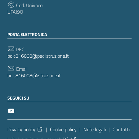
Cod. Univoco
UFAI9Q
POSTA ELETTRONICA
PEC
boic816008@pec.istruzione.it
Email
boic816008@istruzione.it
SEGUICI SU
Sezione Link Utili
Privacy policy
|
Cookie policy
|
Note legali
|
Contatti