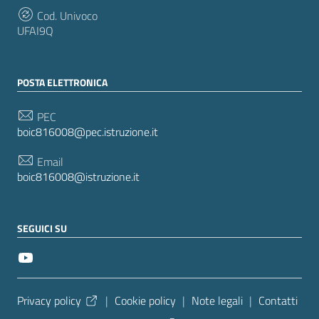
Cod. Univoco
UFAI9Q
POSTA ELETTRONICA
PEC
boic816008@pec.istruzione.it
Email
boic816008@istruzione.it
SEGUICI SU
Sezione Link Utili
Privacy policy
|
Cookie policy
|
Note legali
|
Contatti