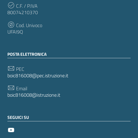
C.F. / P.IVA
80074210370
Cod. Univoco
UFAI9Q
POSTA ELETTRONICA
PEC
boic816008@pec.istruzione.it
Email
boic816008@istruzione.it
SEGUICI SU