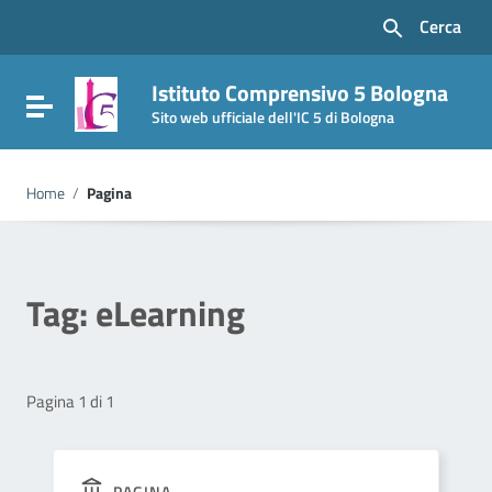
Vai ai contenuti
Cerca
Vai al menu di navigazione
Vai al footer
Istituto Comprensivo 5 Bologna
Attiva / disattiva la navigazione
Sito web ufficiale dell'IC 5 di Bologna
Home
/
Pagina
Tag:
eLearning
Pagina 1 di 1
PAGINA