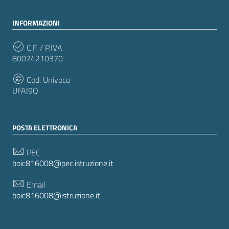
INFORMAZIONI
C.F. / P.IVA
80074210370
Cod. Univoco
UFAI9Q
POSTA ELETTRONICA
PEC
boic816008@pec.istruzione.it
Email
boic816008@istruzione.it