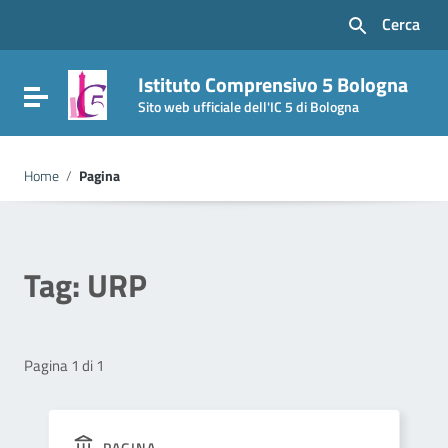
Vai ai contenuti
Cerca
Vai al menu di navigazione
Vai al footer
Istituto Comprensivo 5 Bologna
Attiva / disattiva la navigazione
Sito web ufficiale dell'IC 5 di Bologna
Home
/
Pagina
Tag:
URP
Pagina 1 di 1
PAGINA