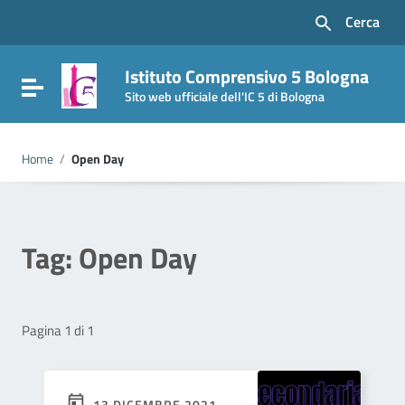
Vai ai contenuti
Cerca
Vai al menu di navigazione
Vai al footer
Istituto Comprensivo 5 Bologna
Attiva / disattiva la navigazione
Sito web ufficiale dell'IC 5 di Bologna
Home
/
Open Day
Tag:
Open Day
Pagina 1 di 1
13 DICEMBRE 2021