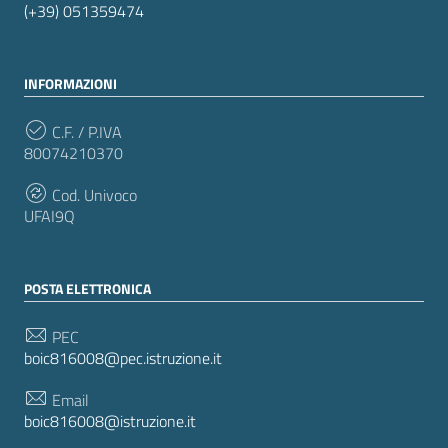
(+39) 051359474
INFORMAZIONI
C.F. / P.IVA
80074210370
Cod. Univoco
UFAI9Q
POSTA ELETTRONICA
PEC
boic816008@pec.istruzione.it
Email
boic816008@istruzione.it