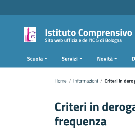
Vai ai contenuti
Vai al menu di navigazione
Vai al footer
Istituto Comprensivo
Sito web ufficiale dell'IC 5 di Bologna
Scuola
Servizi
Novità
D
Home
/
Informazioni
/
Criteri in dero
Criteri in deroga
frequenza