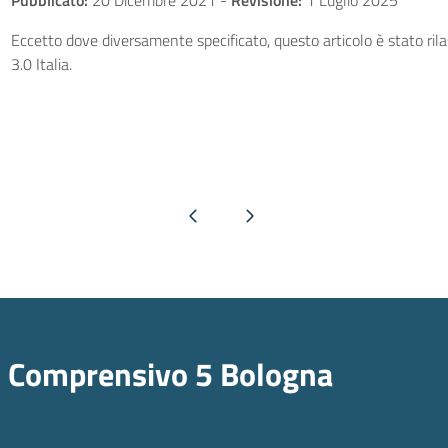
Pubblicato:
20 Dicembre 2021
-
Revisione:
1 Luglio 2025
Eccetto dove diversamente specificato, questo articolo è stato ri
3.0 Italia.
Pagina precedente
Pagina successiva
o Comprensivo 5 Bologna