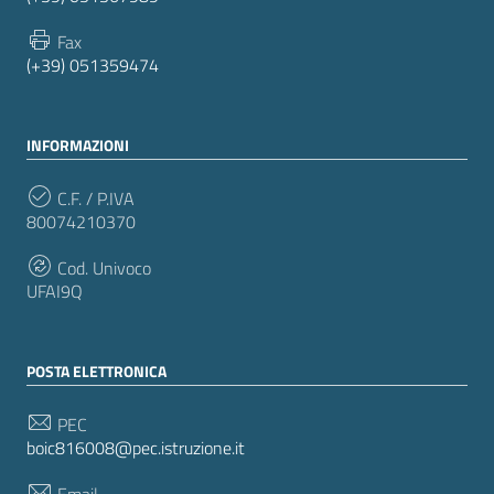
Fax
(+39) 051359474
INFORMAZIONI
C.F. / P.IVA
80074210370
Cod. Univoco
UFAI9Q
POSTA ELETTRONICA
PEC
boic816008@pec.istruzione.it