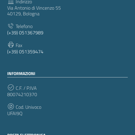
Indirizzo
Via Antonio di Vincenzo 55
40129, Bologna
Telefono
(+39) 051367989
Fax
(+39) 051359474
INFORMAZIONI
C.F. / P.IVA
80074210370
Cod. Univoco
UFAI9Q