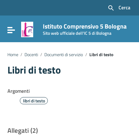
Vai ai contenuti
Cerca
Vai al menu di navigazione
Vai al footer
Istituto Comprensivo 5 Bologna
Attiva / disattiva la navigazione
Sito web ufficiale dell'IC 5 di Bologna
Home
/
Docenti
/
Documenti di servizio
/
Libri di testo
Libri di testo
Argomenti
libri di testo
Allegati (2)