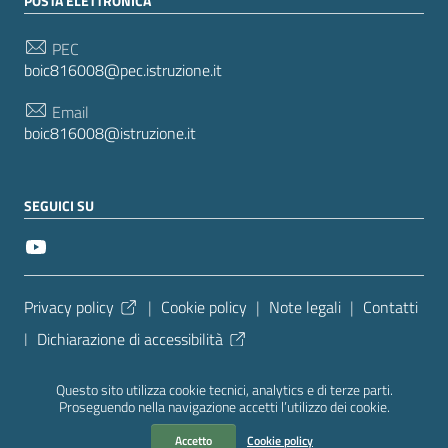
POSTA ELETTRONICA
PEC
boic816008@pec.istruzione.it
Email
boic816008@istruzione.it
SEGUICI SU
Sezione Link Utili
Privacy policy
|
Cookie policy
|
Note legali
|
Contatti
|
Dichiarazione di accessibilità
Tema grafico
ItaliaWP2
| Basato sul
Prototipo per siti
Questo sito utilizza cookie tecnici, analytics e di terze parti.
PA di AgID
| Realizzato con
WordPress
da
Proseguendo nella navigazione accetti l’utilizzo dei cookie.
Mediasoft
s
Accetto
Cookie policy