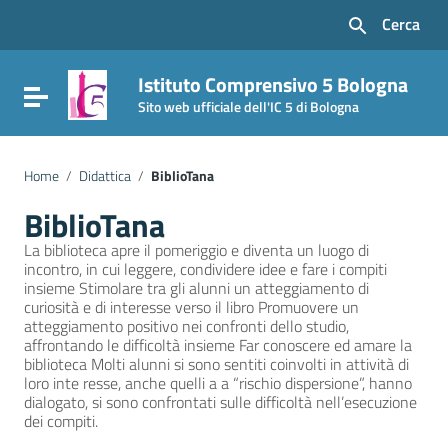
Vai ai contenuti
Cerca
Vai al menu di navigazione
Vai al footer
Istituto Comprensivo 5 Bologna
Attiva / disattiva la navigazione
Sito web ufficiale dell'IC 5 di Bologna
Home
/
Didattica
/
BiblioTana
BiblioTana
La biblioteca apre il pomeriggio e diventa un luogo di
incontro, in cui leggere, condividere idee e fare i compiti
insieme Stimolare tra gli alunni un atteggiamento di
curiosità e di interesse verso il libro Promuovere un
atteggiamento positivo nei confronti dello studio,
affrontando le difficoltà insieme Far conoscere ed amare la
biblioteca Molti alunni si sono sentiti coinvolti in attività di
loro inte resse, anche quelli a a “rischio dispersione”, hanno
dialogato, si sono confrontati sulle difficoltà nell’esecuzione
dei compiti.