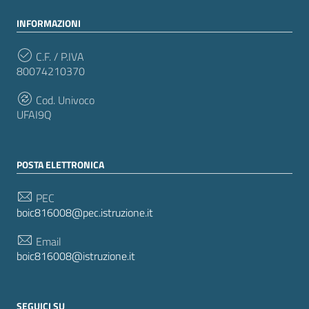
INFORMAZIONI
C.F. / P.IVA
80074210370
Cod. Univoco
UFAI9Q
POSTA ELETTRONICA
PEC
boic816008@pec.istruzione.it
Email
boic816008@istruzione.it
SEGUICI SU