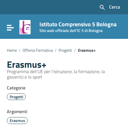
Vai ai contenuti
Cerca
Vai al menu di navigazione
Vai al footer
Istituto Comprensivo 5 Bologna
Attiva / disattiva la navigazione
Sito web ufficiale dell'IC 5 di Bologna
Home
/
Offerta Formativa
/
Progetti
/
Erasmus+
Erasmus+
Programma dell’UE per l’istruzione, la formazione, la
gioventù e lo sport
Categorie
Progetti
Argomenti
Erasmus