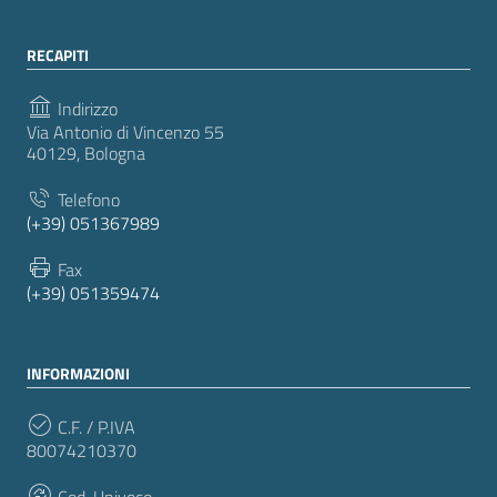
RECAPITI
Indirizzo
Via Antonio di Vincenzo 55
40129, Bologna
Telefono
(+39) 051367989
Fax
(+39) 051359474
INFORMAZIONI
C.F. / P.IVA
80074210370
Cod. Univoco