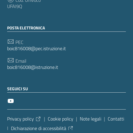
UFAI9Q
POSTA ELETTRONICA
PEC
boic816008@pec.istruzione.it
Email
boic816008@istruzione.it
SEGUICI SU
Sezione Link Utili
Privacy policy
|
Cookie policy
|
Note legali
|
Contatti
|
Dichiarazione di accessibilità