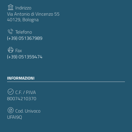
Indirizzo
Via Antonio di Vincenzo 55
40129, Bologna
Telefono
(+39) 051367989
Fax
(+39) 051359474
INFORMAZIONI
C.F. / P.IVA
80074210370
Cod. Univoco
UFAI9Q