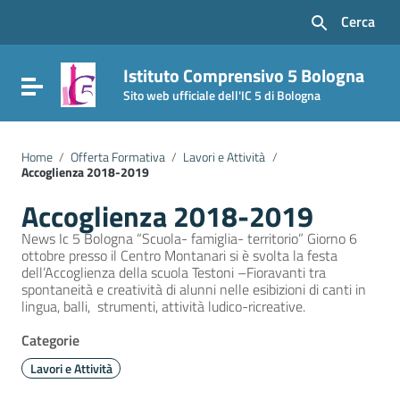
Vai ai contenuti
Cerca
Vai al menu di navigazione
Vai al footer
Istituto Comprensivo 5 Bologna
Attiva / disattiva la navigazione
Sito web ufficiale dell'IC 5 di Bologna
Home
/
Offerta Formativa
/
Lavori e Attività
/
Accoglienza 2018-2019
Accoglienza 2018-2019
News Ic 5 Bologna “Scuola- famiglia- territorio” Giorno 6
ottobre presso il Centro Montanari si è svolta la festa
dell’Accoglienza della scuola Testoni –Fioravanti tra
spontaneità e creatività di alunni nelle esibizioni di canti in
lingua, balli, strumenti, attività ludico-ricreative.
Categorie
Lavori e Attività