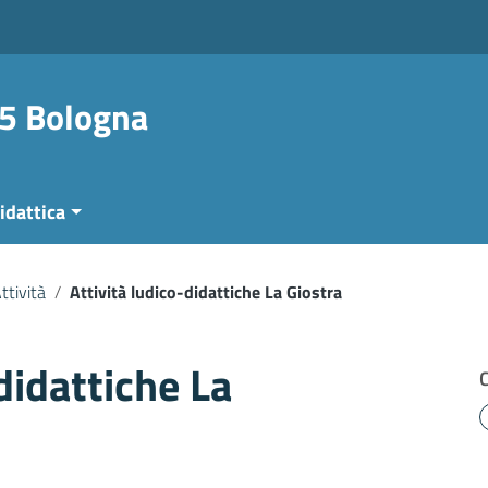
 5 Bologna
idattica
ttività
/
Attività ludico-didattiche La Giostra
didattiche La