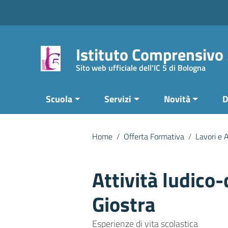
Vai ai contenuti
Vai al menu di navigazione
Vai al footer
Istituto Comprensivo
Sito web ufficiale dell'IC 5 di Bologna
Scuola
Servizi
Novità
D
Home
/
Offerta Formativa
/
Lavori e A
Attività ludico-
Giostra
Esperienze di vita scolastica