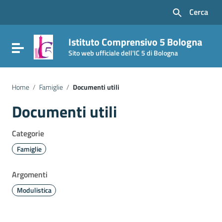
Vai ai contenuti
Cerca
Vai al menu di navigazione
Vai al footer
Istituto Comprensivo 5 Bologna
Attiva / disattiva la navigazione
Sito web ufficiale dell'IC 5 di Bologna
Home
/
Famiglie
/
Documenti utili
Documenti utili
Categorie
Famiglie
Argomenti
Modulistica