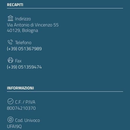
RECAPITI
Indirizzo
Via Antonio di Vincenzo 55
40129, Bologna
Telefono
(+39) 051367989
Fax
(+39) 051359474
INFORMAZIONI
C.F. / P.IVA
80074210370
Cod. Univoco
UFAI9Q