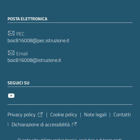
POSTA ELETTRONICA
PEC
boic816008@pec.istruzione.it
Email
boic816008@istruzione.it
SEGUICI SU
Sezione Link Utili
Privacy policy
|
Cookie policy
|
Note legali
|
Contatti
|
Dichiarazione di accessibilità
Tema grafico
ItaliaWP2
| Basato sul
Prototipo per siti