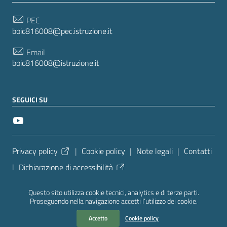
PEC
boic816008@pec.istruzione.it
Email
boic816008@istruzione.it
SEGUICI SU
Sezione Link Utili
Privacy policy
|
Cookie policy
|
Note legali
|
Contatti
|
Dichiarazione di accessibilità
Tema grafico
ItaliaWP2
| Basato sul
Prototipo per siti
Questo sito utilizza cookie tecnici, analytics e di terze parti.
PA di AgID
| Realizzato con
WordPress
da
Proseguendo nella navigazione accetti l’utilizzo dei cookie.
Mediasoft
s
Accetto
Cookie policy