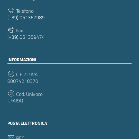
Telefono
(+39) 051367989
Fax
(+39) 051359474
INFORMAZIONI
C.F. / P.IVA
80074210370
Cod. Univoco
UFAI9Q
POSTA ELETTRONICA
PEC