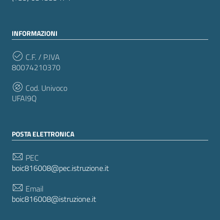
INFORMAZIONI
C.F. / P.IVA
80074210370
Cod. Univoco
UFAI9Q
POSTA ELETTRONICA
PEC
boic816008@pec.istruzione.it
Email
boic816008@istruzione.it