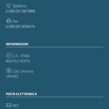
Telefono
(+39) 051367989
Fax
(+39) 051359474
INFORMAZIONI
C.F. / P.IVA
80074210370
Cod. Univoco
UFAI9Q
POSTA ELETTRONICA
PEC