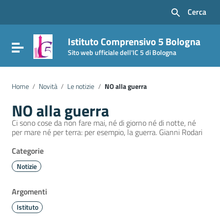
Vai ai contenuti
Cerca
Vai al menu di navigazione
Vai al footer
Istituto Comprensivo 5 Bologna
Attiva / disattiva la navigazione
Sito web ufficiale dell'IC 5 di Bologna
Home
/
Novità
/
Le notizie
/
NO alla guerra
NO alla guerra
Ci sono cose da non fare mai, né di giorno né di notte, né
per mare né per terra: per esempio, la guerra. Gianni Rodari
Categorie
Notizie
Argomenti
Istituto