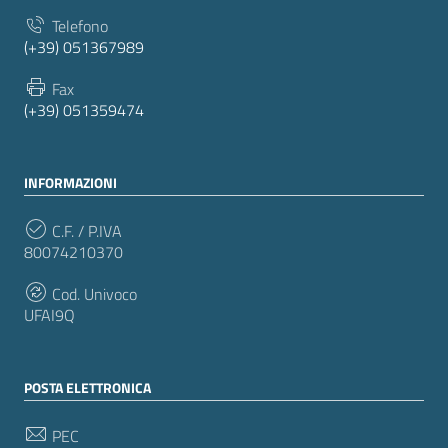
Telefono
(+39) 051367989
Fax
(+39) 051359474
INFORMAZIONI
C.F. / P.IVA
80074210370
Cod. Univoco
UFAI9Q
POSTA ELETTRONICA
PEC