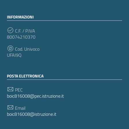
INFORMAZIONI
C.F. / P.IVA
80074210370
Cod. Univoco
UFAI9Q
POSTA ELETTRONICA
PEC
boic816008@pec.istruzione.it
Email
boic816008@istruzione.it