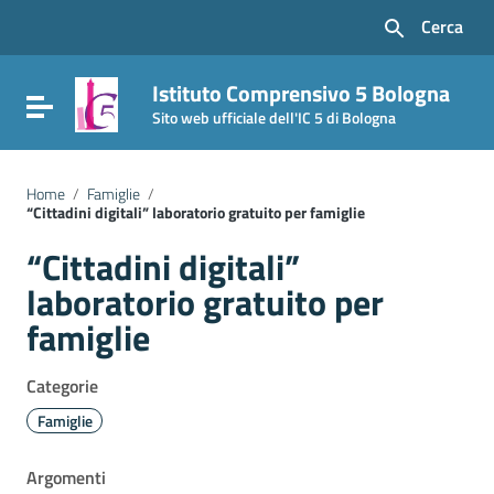
Vai ai contenuti
Cerca
Vai al menu di navigazione
Vai al footer
Istituto Comprensivo 5 Bologna
Attiva / disattiva la navigazione
Sito web ufficiale dell'IC 5 di Bologna
Home
/
Famiglie
/
“Cittadini digitali” laboratorio gratuito per famiglie
“Cittadini digitali”
laboratorio gratuito per
famiglie
Categorie
Famiglie
Argomenti