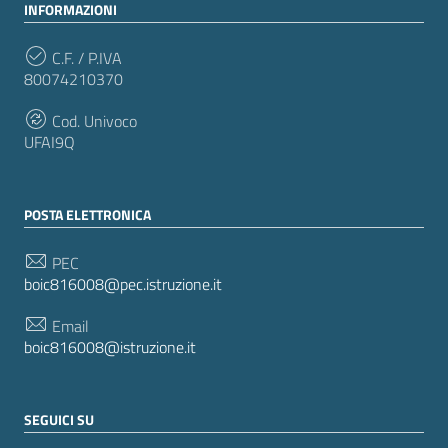
INFORMAZIONI
C.F. / P.IVA
80074210370
Cod. Univoco
UFAI9Q
POSTA ELETTRONICA
PEC
boic816008@pec.istruzione.it
Email
boic816008@istruzione.it
SEGUICI SU