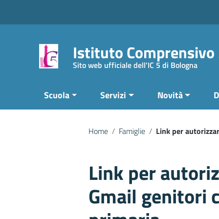
Vai ai contenuti
Vai al menu di navigazione
Vai al footer
Istituto Comprensivo
Sito web ufficiale dell'IC 5 di Bologna
Scuola
Servizi
Novità
D
Home
/
Famiglie
/
Link per autorizza
Link per autori
Gmail genitori 