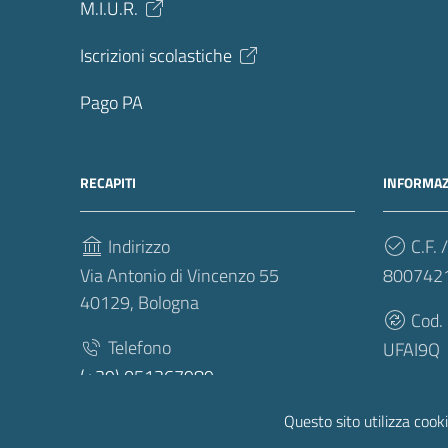
M.I.U.R.
Iscrizioni scolastiche
Pago PA
RECAPITI
INFORMAZ
Indirizzo
C.F. /
Via Antonio di Vincenzo 55
800742
40129, Bologna
Cod.
Telefono
UFAI9Q
(+39) 051367989
Fax
Questo sito utilizza cooki