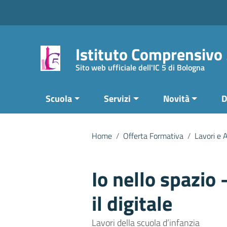
Vai ai contenuti
Vai al menu di navigazione
Vai al footer
Istituto Comprensivo
Sito web ufficiale dell'IC 5 di Bologna
Scuola
Servizi
Novità
D
Home
/
Offerta Formativa
/
Lavori e A
Io nello spazio 
il digitale
Lavori della scuola d’infanzia