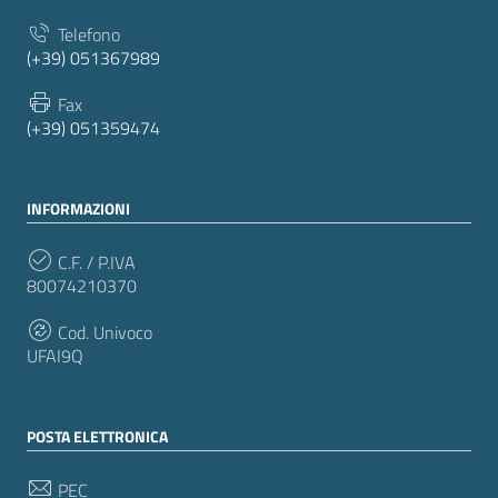
Telefono
(+39) 051367989
Fax
(+39) 051359474
INFORMAZIONI
C.F. / P.IVA
80074210370
Cod. Univoco
UFAI9Q
POSTA ELETTRONICA
PEC