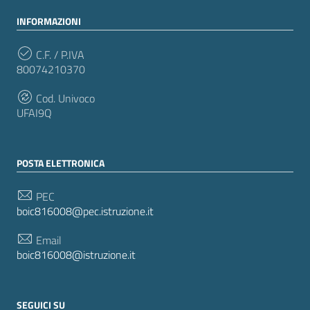
INFORMAZIONI
C.F. / P.IVA
80074210370
Cod. Univoco
UFAI9Q
POSTA ELETTRONICA
PEC
boic816008@pec.istruzione.it
Email
boic816008@istruzione.it
SEGUICI SU