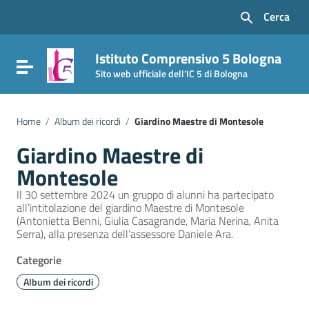
Vai ai contenuti
Cerca
Vai al menu di navigazione
Vai al footer
Istituto Comprensivo 5 Bologna
Attiva / disattiva la navigazione
Sito web ufficiale dell'IC 5 di Bologna
Home
/
Album dei ricordi
/
Giardino Maestre di Montesole
Giardino Maestre di
Montesole
Il 30 settembre 2024 un gruppo di alunni ha partecipato
all’intitolazione del giardino Maestre di Montesole
(Antonietta Benni, Giulia Casagrande, Maria Nerina, Anita
Serra), alla presenza dell’assessore Daniele Ara.
Categorie
Album dei ricordi