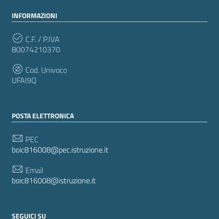
INFORMAZIONI
C.F. / P.IVA
80074210370
Cod. Univoco
UFAI9Q
POSTA ELETTRONICA
PEC
boic816008@pec.istruzione.it
Email
boic816008@istruzione.it
SEGUICI SU