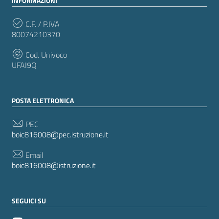
INFORMAZIONI
C.F. / P.IVA
80074210370
Cod. Univoco
UFAI9Q
POSTA ELETTRONICA
PEC
boic816008@pec.istruzione.it
Email
boic816008@istruzione.it
SEGUICI SU