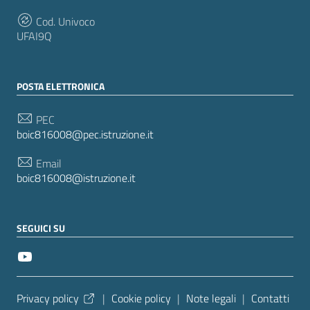
Cod. Univoco
UFAI9Q
POSTA ELETTRONICA
PEC
boic816008@pec.istruzione.it
Email
boic816008@istruzione.it
SEGUICI SU
Sezione Link Utili
Privacy policy
|
Cookie policy
|
Note legali
|
Contatti