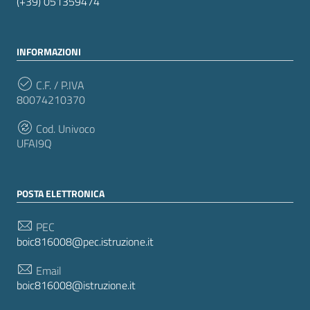
(+39) 051359474
INFORMAZIONI
C.F. / P.IVA
80074210370
Cod. Univoco
UFAI9Q
POSTA ELETTRONICA
PEC
boic816008@pec.istruzione.it
Email
boic816008@istruzione.it