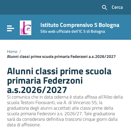
Vai ai contenuti
Cerca
Vai al menu di navigazione
Vai al footer
Istituto Comprensivo 5 Bologna
Attiva / disattiva la navigazione
Sito web ufficiale dell'IC 5 di Bologna
Home
/
Alunni classi prime scuola primaria Federzoni a.s.2026/2027
Alunni classi prime scuola
primaria Federzoni
a.s.2026/2027
Si comunica che in data odierna è stata affissa all’Albo della
scuola Testoni Fioravanti, via A. di Vincenzo 55, la
graduatoria degli alunni accettati alle classi prime della
scuola primaria Federzoni a.s. 2026/27. Tale graduatoria
sarà da considerarsi definitiva trascorsi cinque giorni dalla
data di affissione.