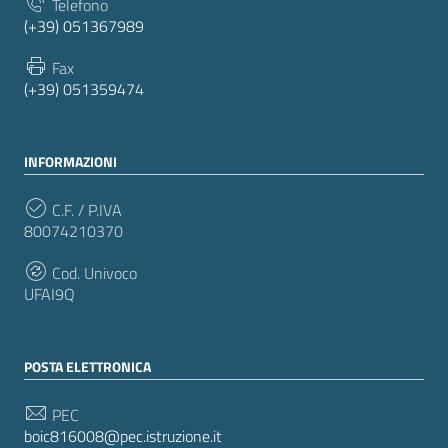
Telefono
(+39) 051367989
Fax
(+39) 051359474
INFORMAZIONI
C.F. / P.IVA
80074210370
Cod. Univoco
UFAI9Q
POSTA ELETTRONICA
PEC
boic816008@pec.istruzione.it