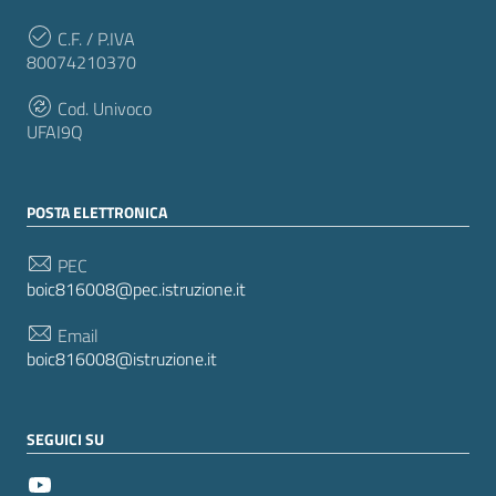
C.F. / P.IVA
80074210370
Cod. Univoco
UFAI9Q
POSTA ELETTRONICA
PEC
boic816008@pec.istruzione.it
Email
boic816008@istruzione.it
SEGUICI SU