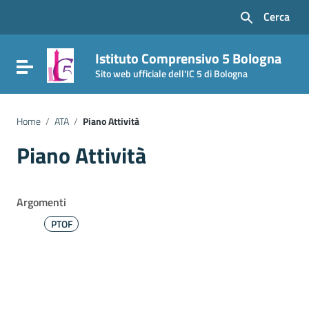
Vai ai contenuti
Cerca
Vai al menu di navigazione
Vai al footer
Istituto Comprensivo 5 Bologna
Attiva / disattiva la navigazione
Sito web ufficiale dell'IC 5 di Bologna
Home
/
ATA
/
Piano Attività
Piano Attività
Argomenti
PTOF