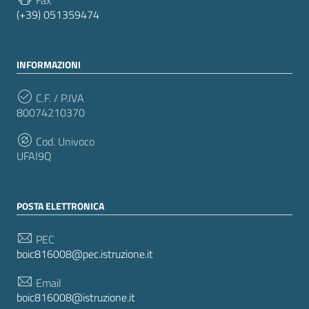
(+39) 051359474
INFORMAZIONI
C.F. / P.IVA
80074210370
Cod. Univoco
UFAI9Q
POSTA ELETTRONICA
PEC
boic816008@pec.istruzione.it
Email
boic816008@istruzione.it