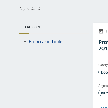
Pagina 4 di 4
CATEGORIE
3
Prot
Bacheca sindacale
201
Catego
Doc
Argom
Isti