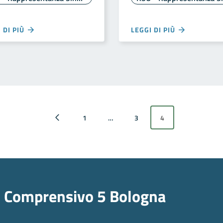
 DI PIÙ
LEGGI DI PIÙ
1
…
3
4
Pagina precedente
o Comprensivo 5 Bologna