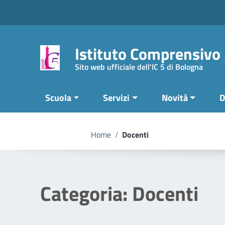
Vai ai contenuti
Vai al menu di navigazione
Vai al footer
Istituto Comprensivo
Sito web ufficiale dell'IC 5 di Bologna
Scuola
Servizi
Novità
D
Home
/
Docenti
Categoria:
Docenti