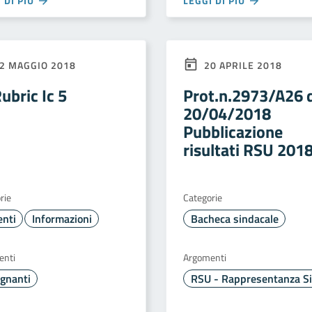
 DI PIÙ
LEGGI DI PIÙ
2 MAGGIO 2018
20 APRILE 2018
ubric Ic 5
Prot.n.2973/A26 
20/04/2018
Pubblicazione
risultati RSU 201
rie
Categorie
enti
Informazioni
Bacheca sindacale
enti
Argomenti
gnanti