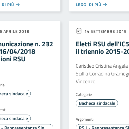
 DI PIÙ
LEGGI DI PIÙ
6 APRILE 2018
14 SETTEMBRE 2015
unicazione n. 232
Eletti RSU dell’IC
 16/04/2018
il triennio 2015-
zioni RSU
Carisdeo Cristina Angela
Scillia Corradina Grame
Vincenzo
rie
heca sindacale
Categorie
Bacheca sindacale
enti
heca sindacale
Argomenti
RSU - Rappresentanza Sindacale Unitaria