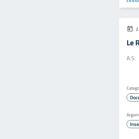
LEGGI
2
Le R
A.S.
Catego
Doc
Argom
Inse