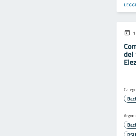
LEGGI
1
Com
del
Ele
Catego
Bac
Argom
Bac