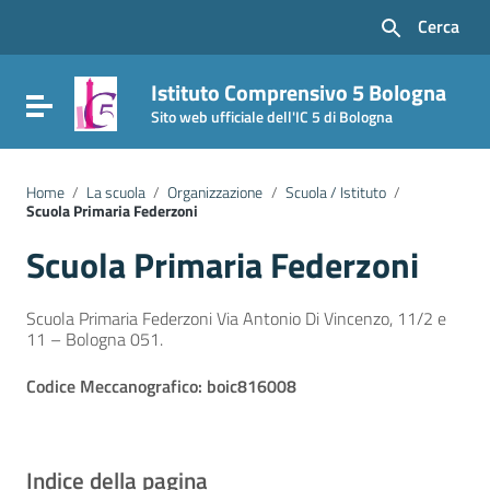
Vai ai contenuti
Cerca
Vai al menu di navigazione
Vai al footer
Istituto Comprensivo 5 Bologna
Attiva / disattiva la navigazione
Sito web ufficiale dell'IC 5 di Bologna
Home
/
La scuola
/
Organizzazione
/
Scuola / Istituto
/
Scuola Primaria Federzoni
Scuola Primaria Federzoni
Scuola Primaria Federzoni Via Antonio Di Vincenzo, 11/2 e
11 – Bologna 051.
Codice Meccanografico: boic816008
Indice della pagina