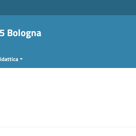
 5 Bologna
idattica