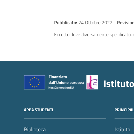
Pubblicato:
24 Ottobre 2022
-
Revision
Eccetto dove diversamente specificato, q
Istitut
AREA STUDENTI
PRINCIPA
Biblioteca
Istituto