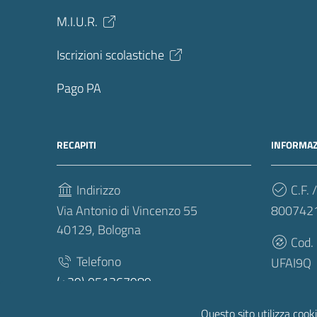
M.I.U.R.
Iscrizioni scolastiche
Pago PA
RECAPITI
INFORMAZ
Indirizzo
C.F. /
Via Antonio di Vincenzo 55
800742
40129, Bologna
Cod.
Telefono
UFAI9Q
(+39) 051367989
Fax
Questo sito utilizza cooki