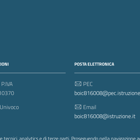
IONI
POSTA ELETTRONICA
 P.IVA
PEC
10370
boic816008@pec.istruzione.
 Univoco
Email
boic816008@istruzione.it
e tecnici, analytics e di terze parti. Proseguendo nella navigazione acc