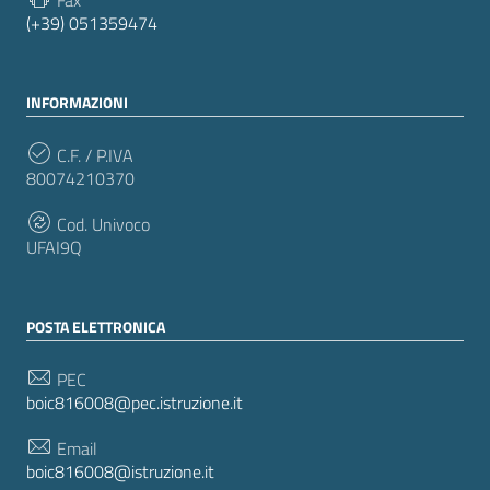
(+39) 051359474
INFORMAZIONI
C.F. / P.IVA
80074210370
Cod. Univoco
UFAI9Q
POSTA ELETTRONICA
PEC
boic816008@pec.istruzione.it
Email
boic816008@istruzione.it