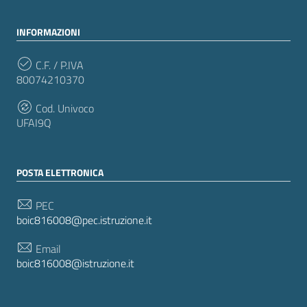
INFORMAZIONI
C.F. / P.IVA
80074210370
Cod. Univoco
UFAI9Q
POSTA ELETTRONICA
PEC
boic816008@pec.istruzione.it
Email
boic816008@istruzione.it