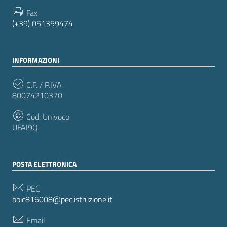
Fax
(+39) 051359474
INFORMAZIONI
C.F. / P.IVA
80074210370
Cod. Univoco
UFAI9Q
POSTA ELETTRONICA
PEC
boic816008@pec.istruzione.it
Email